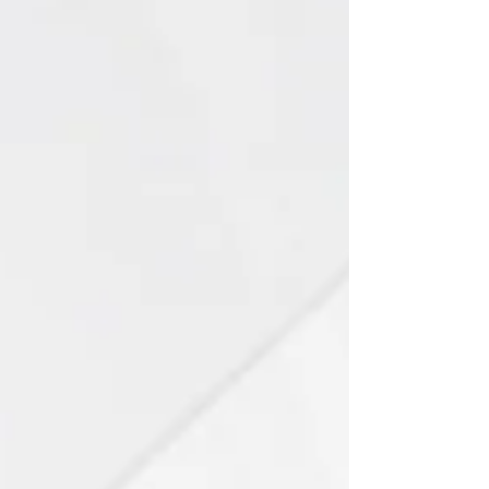
ไอเดียแต่งห้องโทนสีเทา ไม่เหงา แต่โมเดิร์น
จากครั้งก่อนที่เราว่ากันถึงเรื่องการตกแต่งพื้นสีเทาใน
สไตล์ต่าง ๆ กันไปแล้ว (คลิก
https://bit.ly/2F5cjco) ครั้งนี้ยังคงต่อเนื่องใน
อารมณ์สี...