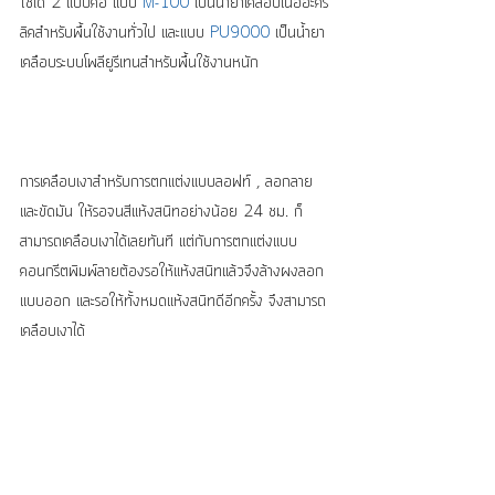
ใช้ได้ 2 แบบคือ แบบ 
M-100
 เป็นน้ำยาเคลือบเนื้ออะคริ
ลิคสำหรับพื้นใช้งานทั่วไป และแบบ 
PU9000
 เป็นน้ำยา
เคลือบระบบโพลียูรีเทนสำหรับพื้นใช้งานหนัก
การเคลือบเงาสำหรับการตกแต่งแบบลอฟท์ , ลอกลาย 
และขัดมัน ให้รอจนสีแห้งสนิทอย่างน้อย 24 ชม. ก็
สามารถเคลือบเงาได้เลยทันที แต่กับการตกแต่งแบบ
คอนกรีตพิมพ์ลายต้องรอให้แห้งสนิทแล้วจึงล้างผงลอก
แบบออก และรอให้ทั้งหมดแห้งสนิทดีอีกครั้ง จึงสามารถ
เคลือบเงาได้