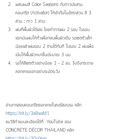
ผสมผงสี Color Seasons กับกาวประสาน
คอนกรีต (Activator) ให้เข้ากันในอัตราส่วน สี 3 
ส่วน : กาว 1 ส่วน    
พ่นที่พื้นผิวได้เลย โดยทำการพ่น 2 รอบ ในรอบ
แรกเน้นพ่นให้ทั่วเพื่อกลบพื้นผิวเดิม รอเซตตัวเล็ก
น้อยแล้วพ่นรอบ 2 ตามได้ทันที ในรอบ 2 พ่นเพื่อ
เน้นให้พื้นผิวหนาขึ้นประมาณ 3 มม.  
รอให้สีเซตตัวอย่างน้อย 1 – 2 ชม. จึงดึงกระดาษ
ลอกลายออกอย่างระมัดระวัง 
อ่านการสอนคอนกรีตลอกลายในคอร์สอบรม คลิก 
https://bit.ly/3aBwaM1
ชมวิธีทำแบบละเอียดได้ที่  YouTube ช่อง 
CONCRETE DÉCOR THAILAND คลิก 
https://bit.ly/30vIXwp