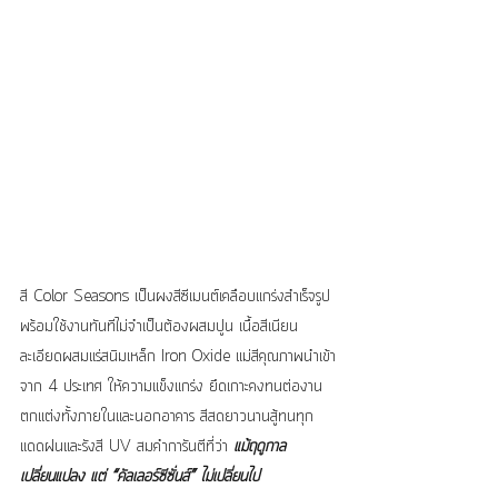
สี Color Seasons เป็นผงสีซีเมนต์เคลือบแกร่งสำเร็จรูป
พร้อมใช้งานทันทีไม่จำเป็นต้องผสมปูน เนื้อสีเนียน
ละเอียดผสมแร่สนิมเหล็ก Iron Oxide แม่สีคุณภาพนำเข้า
จาก 4 ประเทศ ให้ความแข็งแกร่ง ยึดเกาะคงทนต่องาน
ตกแต่งทั้งภายในและนอกอาคาร สีสดยาวนานสู้ทนทุก
แดดฝนและรังสี UV สมคำการันตีที่ว่า 
แม้ฤดูกาล
เปลี่ยนแปลง แต่ “คัลเลอร์ซีซั่นส์” ไม่เปลี่ยนไป