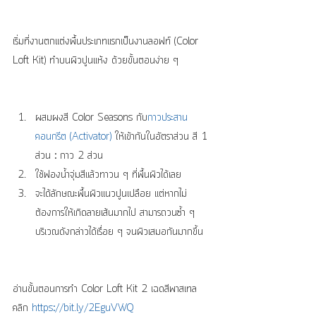
เริ่มที่งานตกแต่งพื้นประเภทแรกเป็นงานลอฟท์ (Color 
Loft Kit) ทำบนผิวปูนแห้ง ด้วยขั้นตอนง่าย ๆ
ผสมผงสี Color Seasons กับ
กาวประสาน
คอนกรีต (Activator)
 ให้เข้ากันในอัตราส่วน สี 1 
ส่วน : กาว 2 ส่วน  
ใช้ฟองน้ำจุ่มสีแล้วทาวน ๆ ที่พื้นผิวได้เลย  
จะได้ลักษณะพื้นผิวแนวปูนเปลือย แต่หากไม่
ต้องการให้เกิดลายเส้นมากไป สามารถวนซ้ำ ๆ 
บริเวณดังกล่าวได้เรื่อย ๆ จนผิวเสมอกันมากขึ้น 
อ่านขั้นตอนการทำ Color Loft Kit 2 เฉดสีพาสเทล 
คลิก
 https://bit.ly/2EguVWQ