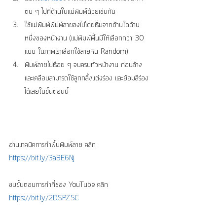
ตบ ๆ ไปที่ด้านในแม่พิมพ์ด้วยเช่นกัน  
ใช้แม่พิมพ์พิมพ์ลายลงไปโดยเริ่มจากด้านใดด้าน
หนึ่งของหน้างาน (แม่พิมพ์พื้นมีให้เลือกกว่า 30 
แบบ ในภาพเราเลือกใช้ลายหิน Random)  
พิมพ์ลายไปเรื่อย ๆ จนครบทั่วหน้างาน ก่อนล้าง
และเคลือบสามารถใช้ลูกกลิ้งแต่งร่อง และย้อมสีร่อง
ได้เลยในขั้นตอนนี้ 
อ่านเทคนิคการทำพื้นพิมพ์ลาย คลิก 
https://bit.ly/3aBE6Nj
ชมขั้นตอนการทำที่ช่อง YouTube คลิก 
https://bit.ly/2DSPZ5C