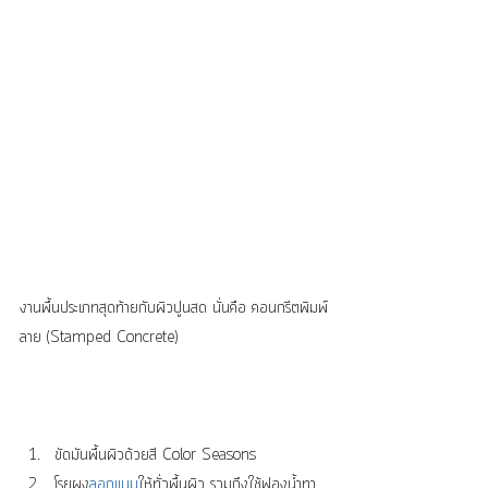
งานพื้นประเภทสุดท้ายกับผิวปูนสด นั่นคือ คอนกรีตพิมพ์
ลาย (Stamped Concrete)
ขัดมันพื้นผิวด้วยสี Color Seasons  
โรยผง
ลอกแบบ
ให้ทั่วพื้นผิว รวมถึงใช้ฟองน้ำทา