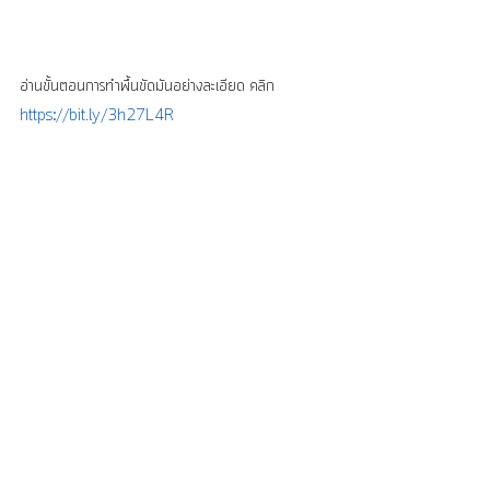
อ่านขั้นตอนการทำพื้นขัดมันอย่างละเอียด คลิก 
https://bit.ly/3h27L4R