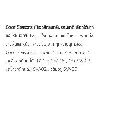
Color Seasons ให้เฉดสีกลมกลืนธรรมชาติ เลือกได้มาก
ถึง 36 เฉดสี 
ประยุกต์ใช้กับงานตกแต่งได้หลากหลายทั้ง
งานพื้นและผนัง และวันนี้เราจะพาทุกคนไปดูการใช้สี 
Color Seasons ตกแต่งพื้น 4 แบบ 4 สไตล์ ด้วย 4 
เฉดสียอดนิยม ได้แก่ สีเขียว SW-16 , สีดำ SW-03 
, สีน้ำตาลโทนดิน SW-02 , สีส้มอิฐ SW-05