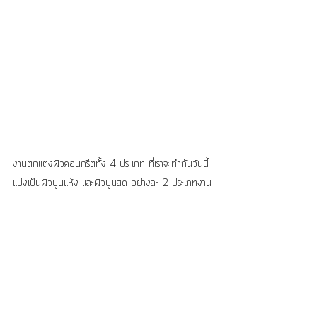
งานตกแต่งผิวคอนกรีตทั้ง 4 ประเภท ที่เราจะทำกันวันนี้
แบ่งเป็นผิวปูนแห้ง และผิวปูนสด อย่างละ 2 ประเภทงาน