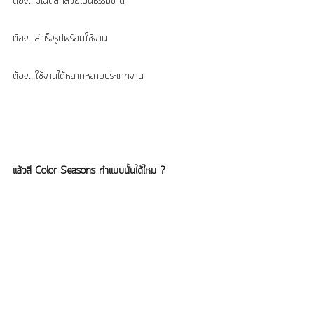
ต้อง...มีเฉดสีที่สวยเป็นธรรมชาติ
ต้อง...สำเร็จรูปพร้อมใช้งาน
ต้อง...ใช้งานได้หลากหลายประเภทงาน
แล้วสี Color Seasons ทำแบบนั้นได้ไหม ?