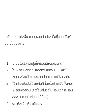
มาที่งานตกแต่งพื้นระบบปูนสดกันบ้าง เริ่มที่คอนกรีตขัด
มัน ขั้นตอนง่าย ๆ
ปาดปรับผิวหน้าปูนให้เรียบเนียนเสมอกัน  
โรยผงสี Color Seasons ให้ทั่ว แนะนำให้ใช้
ตะแกรงร่อนสีเพราะจะง่ายต่อการทำให้สีเสมอกัน  
ใช้เกรียงขัดมันได้เลยทันที โดยโรยสีและขัดทั้งหมด 
2 รอบด้วยกัน (ควรโรยสีไปขัดไป รอบแรกและรอบ
สองสามารถทำต่อกันได้ทันที)  
รอแห้งสนิทเพื่อเคลือบเงา 