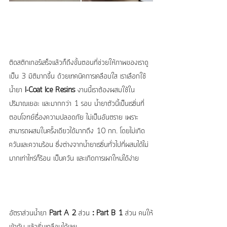
ติดสติกเกอร์เสร็จแล้วก็ถึงขั้นตอนที่ช่วยให้ภาพของเราดู
เป็น 3 มิติมากขึ้น ด้วยเทคนิคการเคลือบใส เราเลือกใช้
น้ำยา
 I-Coat Ice Resins 
งานนี้เราต้องผสมใช้ใน
ปริมาณเยอะ และมากกว่า 1 รอบ น้ำยาตัวนี้เป็นเรซิ่นที่
ตอบโจทย์เรื่องความปลอดภัย ไม่เป็นอันตราย เพราะ
สามารถผสมในครั้งเดียวได้มากถึง 10 กก. โดยไม่เกิด
ควันและความร้อน ซึ่งต่างจากน้ำยาเรซิ่นทั่วไปที่ผสมได้ไม่
มากเท่าไหร่ก็ร้อน เป็นควัน และเกิดการเผาใหม่ได้ง่าย
อัตราส่วนน้ำยา 
Part A 2
 ส่วน 
: Part B 1 
ส่วน คนให้