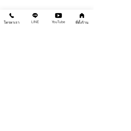
LINE
YouTube
โทรหาเรา
ที่ตั้งร้าน
เสร็จแล้วววว ! เป็นไง 3 มิติป่ะล่ะ ? 
บอกแล้วว่าพื้น 3 
มิติที่บ้านทำไม่ยาก ไม่ต้องวาดรูปเก่งก็ทำได้ ออกมาสวย 
3 มิติสมจริงจนไม่กล้าเข้าห้องน้ำเลยอ่ะ (ว่าปายยย ว่า
ปายยย ^^)
งานนี้เราทิ้งระยะเวลาไว้อย่างน้อย 3 – 7 วันนะ เพราะเป็น