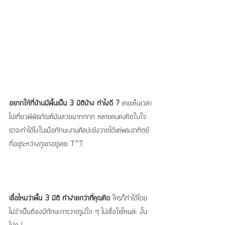
อยากให้ที่บ้านมีพื้นเป็น 3 มิติบ้าง ทำไงดี ?
 เคยเห็นเวลา
ไปเที่ยวพิพิธภัณฑ์มันสวยมากกกก หลายคนคงคิดในใจ
เราจะทำได้ไงในเมื่อทักษะงานศิลปะยังวาดได้แค่พระอาทิตย์
ที่อยู่ระหว่างภูเขาอยู่เลย T^T
เชื่อไหมว่าพื้น 3 มิติ ทำง่ายกว่าที่คุณคิด
 ใครก็ทำได้โดย
ไม่จำเป็นต้องมีทักษะการวาดรูปใด ๆ ไม่เชื่อใช่ไหมล่ะ งั้น