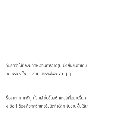
ที่บอกว่าไม่ต้องมีทักษะด้านการวาดรูป ยังยืนยันคำเดิม
นะ เพราะเราใช้... . สติกเกอร์ยังไงล่ะ ฮ่า ๆ ๆ
เริ่มจากหาภาพที่ถูกใจ แล้วไปซื้อสติกเกอร์เพื่อมาปริ้นภา
พ อ้อ ! ต้องเลือกสติกเกอร์ชนิดที่ใช้สำหรับงานพื้นได้นะ