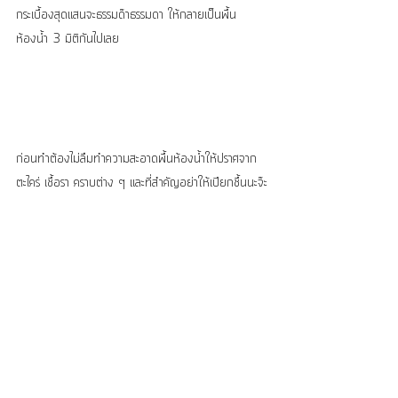
กระเบื้องสุดแสนจะธรรมด๊าธรรมดา ให้กลายเป็นพื้น
ห้องน้ำ 3 มิติกันไปเลย
ก่อนทำต้องไม่ลืมทำความสะอาดพื้นห้องน้ำให้ปราศจาก
ตะไคร่ เชื้อรา คราบต่าง ๆ และที่สำคัญอย่าให้เปียกชื้นนะจ๊ะ