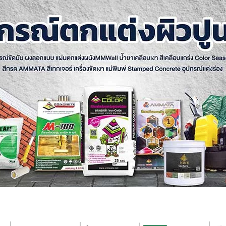
อนกรีตพิมพ์ลาย
ไมโครซีเมนต์
สีเท็กเจอร์
คอนกรีตลอกลาย