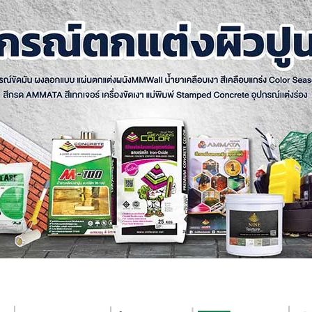
อนกรีตพิมพ์ลาย
ไมโครซีเมนต์
สีเท็กเจอร์
คอนกรีตลอกลาย