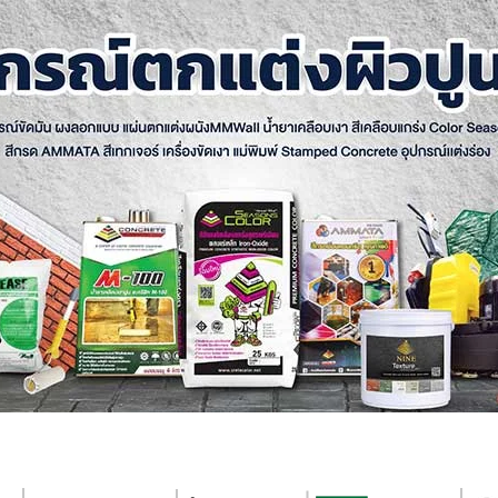
อนกรีตพิมพ์ลาย
ไมโครซีเมนต์
สีเท็กเจอร์
คอนกรีตลอกลาย