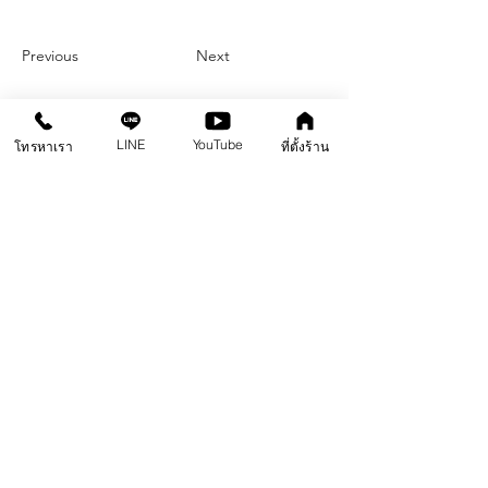
Previous
Next
LINE
YouTube
โทรหาเรา
ที่ตั้งร้าน
คอนกรีตขัดเงา
หน้าแรก
สินค้า
คลังความรู้
คอร์สอบรม
ติดต่อสาขา
คอนกรีตพิมพ์ลาย
คอนกรีตลอกลาย