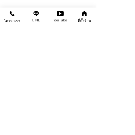
สินค้า
คลังความรู้
คอร์สอบรม
ติดต่อสาขา
LINE
YouTube
โทรหาเรา
ที่ตั้งร้าน
คอนกรีตพิมพ์ลาย
คอนกรีตลอกลาย