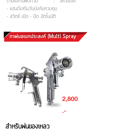
ด้ามและใบพัดกวน : สเตนเลส
- แฮนด์เสริมจับบังคับควบคุม
- สวิตช์ เปิด - ปิด อัตโนมัติ
กาพ่นอเนกประสงค์ (Multi Spray
Gun)
2,800
.-
สำหรับพ่นของเหลว