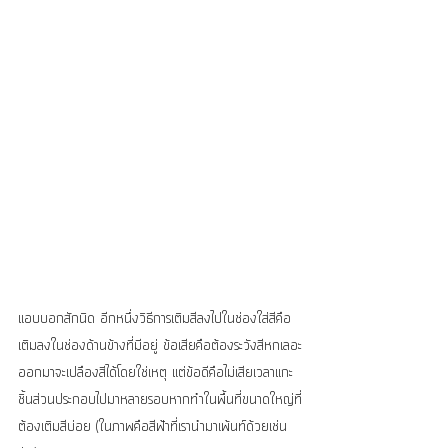
แอบบอกสักนิด อีกหนึ่งวิธีการเติมสีลงไปในช่องใส่สีคือ 
เติมลงในช่องด้านข้างที่มีอยู่ ข้อเสียคือต้องระวังสีหกเลอะ
ออกมาจะเปลืองสีได้โดยใช่เหตุ แต่ข้อดีคือไม่เสียเวลาแกะ
ชิ้นส่วนประกอบไปมาหลายรอบหากทำในพื้นที่ขนาดใหญ่ที่
ต้องเติมสีบ่อย (ในภาพคือสีฟ้าที่เรานำมาเพ้นท์ด้วยเช่น