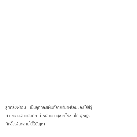
ลูกกลิ้งพร้อม ! เป็นลูกกลิ้งเพ้นท์ลายที่มาพร้อมช่องใส่สีคู่
ตัว ขนาดจับถนัดมือ น้ำหนักเบา ผู้ชายใช้งานได้ ผู้หญิง
ก็กลิ้งเพ้นท์ลายได้ไร้ปัญหา