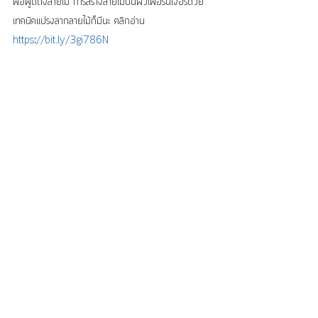
พอพูดถึงลายไม้ การสร้างลายไม้บนผิวเฟอร์นิเจอร์ด้วย
เทคนิคแปรงลากลายไม้ก็มีนะ คลิกอ่าน 
https://bit.ly/3gi786N