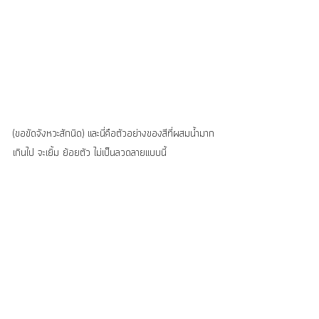
(ขอขัดจังหวะสักนิด) และนี่คือตัวอย่างของสีที่ผสมน้ำมาก
เกินไป จะเยิ้ม ย้อยตัว ไม่เป็นลวดลายแบบนี้