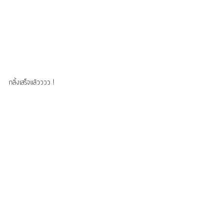
กลิ้งเสร็จแล้วววว !