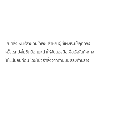
เริ่มกลิ้งเพ้นท์ลายกันได้เลย สำหรับผู้ที่เพิ่งเริ่มใช้ลูกกลิ้ง
ครั้งแรกยังไม่ชินมือ แนะนำให้จับสองมือเพื่อบังคับทิศทาง
ให้แน่นอนก่อน โดยใช้วิธีกลิ้งจากด้านบนไล่ลงด้านล่าง