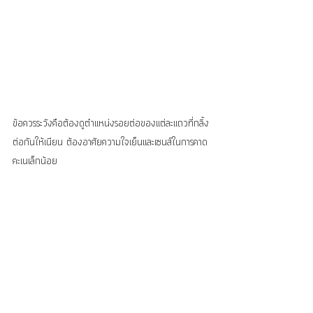
ข้อควรระวังคือต้องดูตำแหน่งรอยต่อของแต่ละแถวที่กลิ้ง
ต่อกันให้เนียน ต้องอาศัยความใจเย็นและเซนส์ในการคาด
คะเนเล็กน้อย