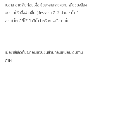
เปล่าสะอาดเสียก่อนเพื่อเจือจางและลดความหนืดของสีลง
จะช่วยให้กลิ้งง่ายขึ้น (อัตราส่วน สี 2 ส่วน : น้ำ 1 
ส่วน) โดยสีที่ใช้เป็นสีน้ำสำหรับทาผนังภายใน
เมื่อเทสีแล้วก็ประกอบแต่ละชิ้นส่วนกลับเหมือนเดิมตาม
ภาพ