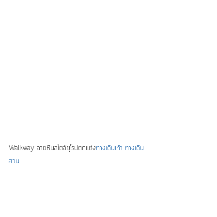
Walkway ลายหินสไตล์ยุโรปตกแต่ง
ทางเดินเท้า ทางเดิน
สวน