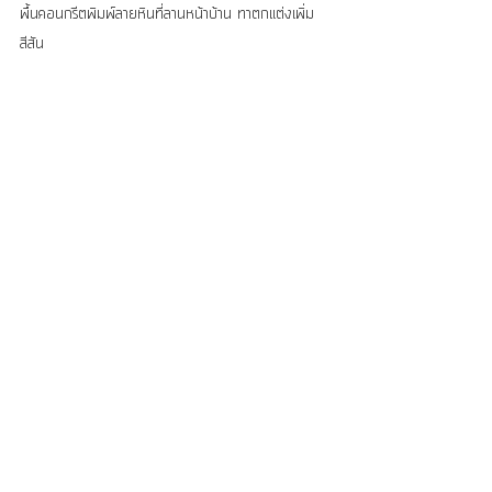
พื้นคอนกรีตพิมพ์ลายหินที่ลานหน้าบ้าน ทาตกแต่งเพิ่ม
สีสัน