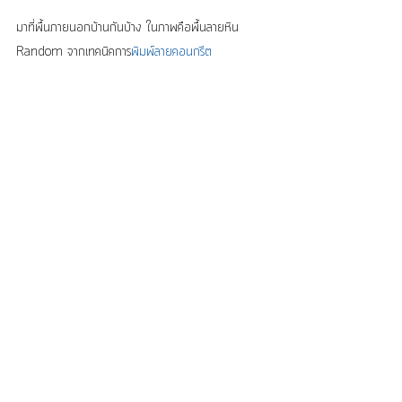
มาที่พื้นภายนอกบ้านกันบ้าง ในภาพคือพื้นลายหิน 
Random จากเทคนิคการ
พิมพ์ลายคอนกรีต