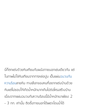
นี่ก็ตกแต่งด้วยหินเทียมกับผนังภายนอกเช่นเดียวกัน แต่
ในภาพไม่ใช่หินเทียมจากการหล่อปูน เป็นแผ่น
ฉนวนกัน
ความร้อน
ลายหิน ทางเลือกของคนที่อยากแต่งบ้านด้วย
หินแต่ไม่ชอบให้เกิดน้ำหนักมากเกินไปต่อโครงสร้างบ้าน 
เนื่องจากแผ่นฉนวนกันความร้อนนี้มีน้ำหนักเบาเพียง 2 
– 3 กก. เท่านั้น ติดตั้งภายนอกได้เพราะโดนน้ำได้