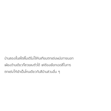
บ้านสองชั้นสไตล์โมเดิร์นใช้หินเทียมตกแต่งผนังภายนอก
เพียงด้านเดียวก็สวยลงตัวได้ แค่ต้องเลือกเฉดสีในการ
ตกแต่งให้เข้าเป็นโทนเดียวกับสีบ้านส่วนอื่น ๆ