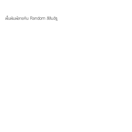
พื้นพิมพ์ลายหิน Random สีส้มอิฐ