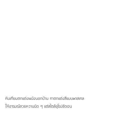
หินเทียมตกแต่งผนังนอกบ้าน ทาตกแต่งสีแบบพาสเทล 
ให้อารมณ์สวยหวานนิด ๆ แต่สไตล์ยุโรปชัดเจน