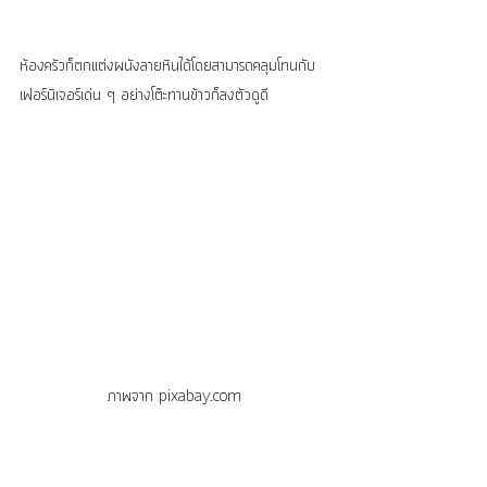
ห้องครัวก็ตกแต่งผนังลายหินได้โดยสามารถคลุมโทนกับ
เฟอร์นิเจอร์เด่น ๆ อย่างโต๊ะทานข้าวก็ลงตัวดูดี
ภาพจาก pixabay.com