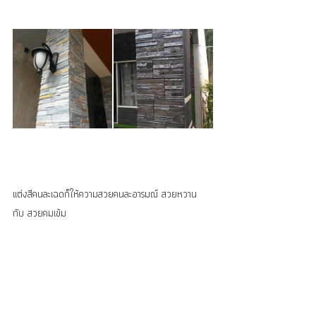
แต่งสีคนละเฉดก็ให้ความสวยคนละอารมณ์ สวยหวาน 
กับ สวยคมเข้ม