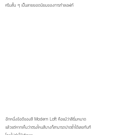
ครีบสั้น ๆ เป็นลายยอดนิยมของการทำลอฟท์
อีกหนึ่งข้อดีของสี Modern Loft คือแม้ว่าสีเริ่มหมาด
แล้วแต่หากเห็นว่าตรงไหนสีบางก็สามารถปาดซ้ำได้เลยทันที