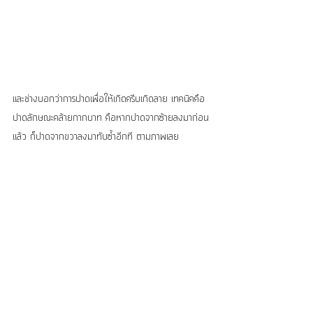
และช่างบอกว่าการปาดเพื่อให้เกิดครีบเกิดลาย เทคนิคคือ
ปาดลักษณะคล้ายกากบาท คือหากปาดจากซ้ายลงมาก่อน
แล้ว ก็ปาดจากขวาลงมาทับซ้ำอีกที ตามภาพเลย