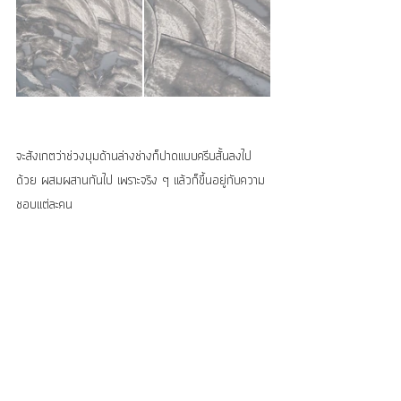
จะสังเกตว่าช่วงมุมด้านล่างช่างก็ปาดแบบครีบสั้นลงไป
ด้วย ผสมผสานกันไป เพราะจริง ๆ แล้วก็ขึ้นอยู่กับความ
ชอบแต่ละคน