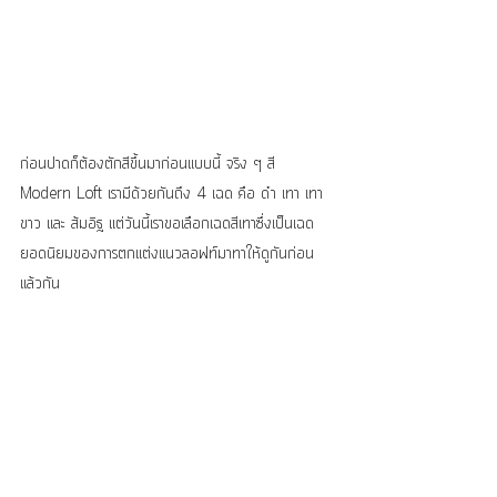
ก่อนปาดก็ต้องตักสีขึ้นมาก่อนแบบนี้ จริง ๆ สี 
Modern Loft เรามีด้วยกันถึง 4 เฉด คือ ดำ เทา เทา
ขาว และ ส้มอิฐ แต่วันนี้เราขอเลือกเฉดสีเทาซึ่งเป็นเฉด
ยอดนิยมของการตกแต่งแนวลอฟท์มาทาให้ดูกันก่อน
แล้วกัน