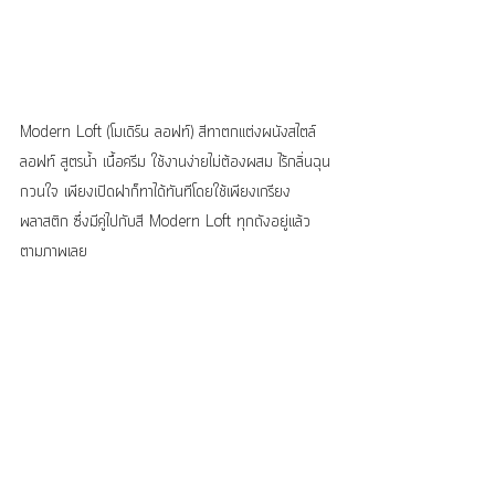
Modern Loft (โมเดิร์น ลอฟท์) สีทาตกแต่งผนังสไตล์
ลอฟท์ สูตรน้ำ เนื้อครีม ใช้งานง่ายไม่ต้องผสม ไร้กลิ่นฉุน
กวนใจ เพียงเปิดฝาก็ทาได้ทันทีโดยใช้เพียงเกรียง
พลาสติก ซึ่งมีคู่ไปกับสี Modern Loft ทุกถังอยู่แล้ว 
ตามภาพเลย