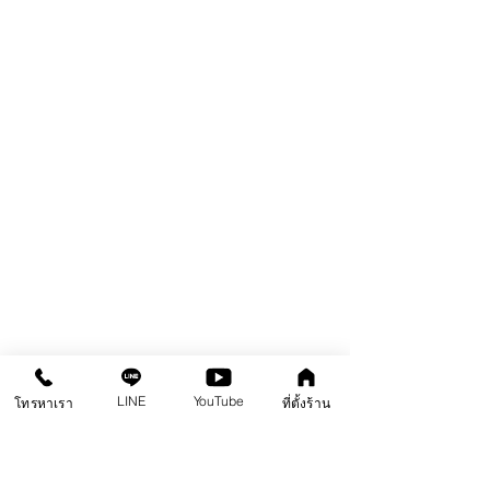
ปาด ปาดไปก่อน แห้งแล้วเดี๋ยวอ่อนเอง ^^
LINE
YouTube
โทรหาเรา
ที่ตั้งร้าน