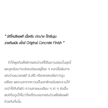
“ มิติใหม่สีลอฟท์ เนื้อครีม ปาดง่าย ไร้กลิ่นฉุน
สวยทันสมัย สไตล์ Original Concrete Finish ”
   ถ้าให้พูดถึงสไตล์การแต่งบ้านที่ได้รับความนิยมในยุคนี้ 
และดูเหมือนว่าจะยังคงนิยมอยู่เรื่อย ๆ คงหนีไม่พ้นการ
แต่งบ้านแนวลอฟท์ (Loft) หรือหลายคนเรียกว่าปูน
เปลือย เพราะนอกจากความเป็นเอกลักษณ์เฉพาะชวนให้
จดจำได้ทันทีแล้ว ความสวยแบบเรียบ ๆ เท่ ๆ ยังเป็น
เสน่ห์ดึงดูดให้ไม่ว่าใครก็ต่างอยากแต่งบ้านสไตล์ลอฟท์
ด้วยกันทั้งนั้น