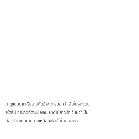
มาดูแบบปาดครีบยาวกันบ้าง ช่างบอกว่าเผื่อใครจะชอบ
สไตล์นี้ วิธีปาดก็ตามชื่อเลย ปาดให้ยาวเข้าไว้ ไม่จำเป็น
ต้องปาดแบบกากบาทเหมือนครีบสั้นในตอนแรก