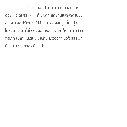
                “ แต่ลอฟท์มันทำยากนะ ดูเลอะเทอะ
ด้วย... จะดีเหรอ ? ”  ก็ไม่ผิดที่หลายคนยังคงคิดแบบนี้
อยู่เพราะลอฟท์โดยทั่วไปจำเป็นต้องผสมปูนนั่นนี่ยุ่งยาก
ไปหมด แล้วถ้าไม่ใช่ช่างมืออาชีพการจะทำให้ออกมาสวย
คงยาก (มาก) ...แต่นั่นไม่ใช่กับ Modern Loft สีลอฟท์
ทันสมัยที่คุณทาเองได้ แค่ปาด !