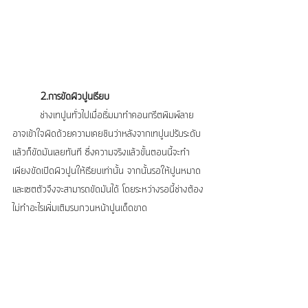
2.การขัดผิวปูนเรียบ
	ช่างเทปูนทั่วไปเมื่อเริ่มมาทำคอนกรีตพิมพ์ลาย 
อาจเข้าใจผิดด้วยความเคยชินว่าหลังจากเทปูนปรับระดับ
แล้วก็ขัดมันเลยทันที ซึ่งความจริงแล้วขั้นตอนนี้จะทำ
เพียงขัดเปิดผิวปูนให้เรียบเท่านั้น จากนั้นรอให้ปูนหมาด
และเซตตัวจึงจะสามารถขัดมันได้ โดยระหว่างรอนี้ช่างต้อง
ไม่ทำอะไรเพิ่มเติมรบกวนหน้าปูนเด็ดขาด