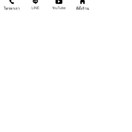
ต่อเนื่องนั่นเอง 
LINE
YouTube
โทรหาเรา
ที่ตั้งร้าน
	คอนกรีตพิมพ์ลาย ราคาถูกหรือแพง ขึ้นอยู่กับ
หลายปัจจัย ทั้งสีซีเมนต์ที่ใช้ แม่พิมพ์ น้ำยาเคลือบ วัสดุ
อื่น ๆ รวมถึงฝีมือการทำของช่างด้วยเช่นกัน ฉะนั้น 
การ
วางแผนงานการพิมพ์ลายให้ดีทุกขั้นตอนจึงสำคัญมาก