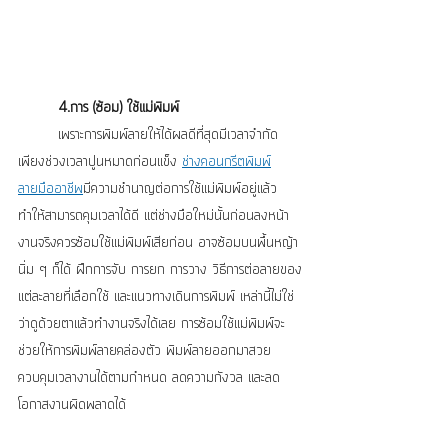
4.การ (ซ้อม) ใช้แม่พิมพ์
	เพราะการพิมพ์ลายให้ได้ผลดีที่สุดมีเวลาจำกัด
เพียงช่วงเวลาปูนหมาดก่อนแข็ง 
ช่างคอนกรีตพิมพ์
ลายมืออาชีพ
มีความชำนาญต่อการใช้แม่พิมพ์อยู่แล้ว 
ทำให้สามารถคุมเวลาได้ดี แต่ช่างมือใหม่นั้นก่อนลงหน้า
งานจริงควรซ้อมใช้แม่พิมพ์เสียก่อน อาจซ้อมบนพื้นหญ้า
นิ่ม ๆ ก็ได้ ฝึกการจับ การยก การวาง วิธีการต่อลายของ
แต่ละลายที่เลือกใช้ และแนวทางเดินการพิมพ์ เหล่านี้ไม่ใช่
ว่าดูด้วยตาแล้วทำงานจริงได้เลย การซ้อมใช้แม่พิมพ์จะ
ช่วยให้การพิมพ์ลายคล่องตัว พิมพ์ลายออกมาสวย 
ควบคุมเวลางานได้ตามกำหนด ลดความกังวล และลด
โอกาสงานผิดพลาดได้