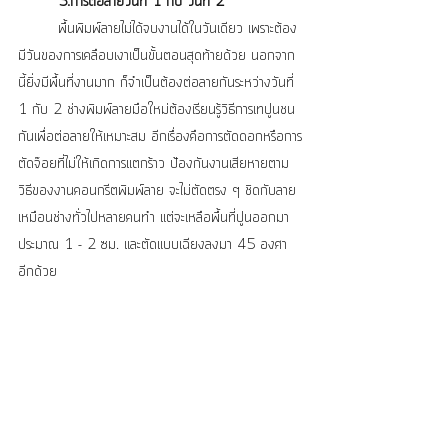
5.การต่อลายวันที่ 1 กับ วันที่ 2
	พื้นพิมพ์ลายไม่ได้จบงานได้ในวันเดียว เพราะต้อง
มีวันของการเคลือบเงาเป็นขั้นตอนสุดท้ายด้วย นอกจาก
นี้ยิ่งมีพื้นที่งานมาก ก็จำเป็นต้องต่อลายกันระหว่างวันที่ 
1 กับ 2 ช่างพิมพ์ลายมือใหม่ต้องเรียนรู้วิธีการเทปูนชน
กันเพื่อต่อลายให้เหมาะสม อีกเรื่องคือการตัดดอกหรือการ
ตัดจ๊อยที่ไม่ให้เกิดการแตกร้าว ป้องกันงานเสียหายตาม
วิธีของงานคอนกรีตพิมพ์ลาย จะไม่ตัดตรง ๆ ชิดกับลาย
เหมือนช่างทั่วไปหลายคนทำ แต่จะเหลือพื้นที่ปูนออกมา
ประมาณ 1 - 2 ซม. และตัดแบบเฉียงลงมา 45 องศา 
อีกด้วย