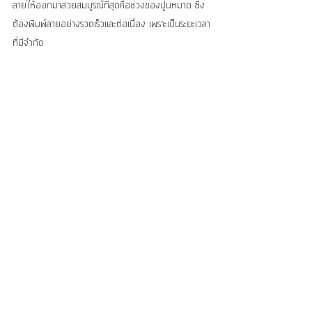
ลายให้ออกมาสวยสมบูรณ์ที่สุดคือช่วงของปูนหมาด ซึ่ง
ต้องพิมพ์ลายอย่างรวดเร็วและต่อเนื่อง เพราะเป็นระยะเวลา
ที่มีจำกัด