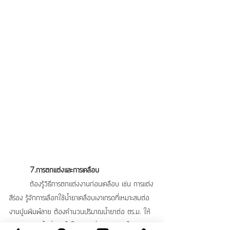
7.การตกแต่งและการเคลือบ
	ต้องรู้วิธีการตกแต่งงานก่อนเคลือบ เช่น การแต่ง
สีร่อง รู้จักการเลือกใช้น้ำยาเคลือบเงาเกรดที่เหมาะสมต่อ
งานปูนพิมพ์ลาย ต้องคำนวนปริมาณน้ำยาต่อ ตร.ม. ให้
เพียงพอต่อพื้นที่งาน ไม่ให้ขาด เพื่อการเคลือบได้อย่าง