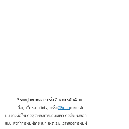
3.ระยะปูนหมาดของการโรยสี และการพิมพ์ลาย
	เมื่อปูนเริ่มหมาดก็เข้าสู่การโรย
สีซีเมนต์
และการขัด
มัน ช่างมือใหม่ควรรู้ว่าหลังการขัดมันแล้ว ควรโรยผงลอก
แบบแล้วทำการพิมพ์ลายทันที เพราะระยะเวลาของการพิมพ์