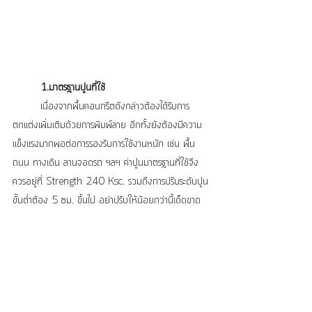
1.มาตรฐานปูนที่ใช้
	เนื่องจากพื้นคอนกรีตดังกล่าวต้องได้รับการ
ตกแต่งเพิ่มเติมด้วยการพิมพ์ลาย อีกทั้งยังต้องมีความ
แข็งแรงมากพอต่อการรองรับการใช้งานหนัก เช่น พื้น
ถนน ทางเดิน ลานจอดรถ ฯลฯ ค่าปูนมาตรฐานที่ใช้จึง
ควรอยู่ที่ Strength 240 Ksc. รวมถึงการปรับระดับปูน
ขั้นต่ำต้อง 5 ซม. ขึ้นไป อย่าปรับให้น้อยกว่านี้เด็ดขาด