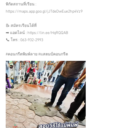
พิกัดสถานที่เรียน :
https://maps.app.goo.gl/jJTdeDwEue2hp4Vz9
📝 สมัครเรียนได้ที่
➡ แอดไลน์ :
https://lin.ee/HqRQQAB
📞 โทร :
063-932-2993
#คอนกรีตพิมพ์ลาย #แสตมป์คอนกรีต