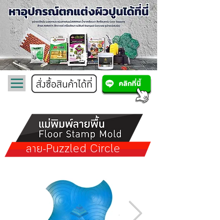
ลาย-Puzzled Circle