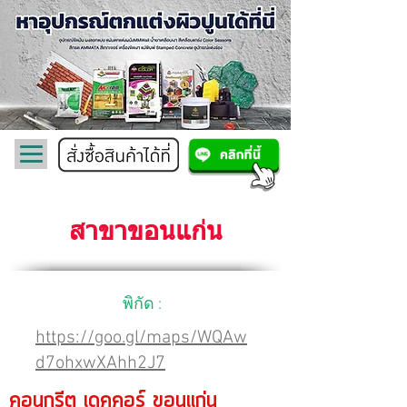
สาขาขอนแก่น
สาขาขอนแก่น
พิกัด :
https://goo.gl/maps/WQAw
d7ohxwXAhh2J7
คอนกรีต เดคคอร์ ขอนแก่น