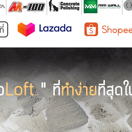
ว
Loft
" ที่
ทำง่าย
ที่สุด