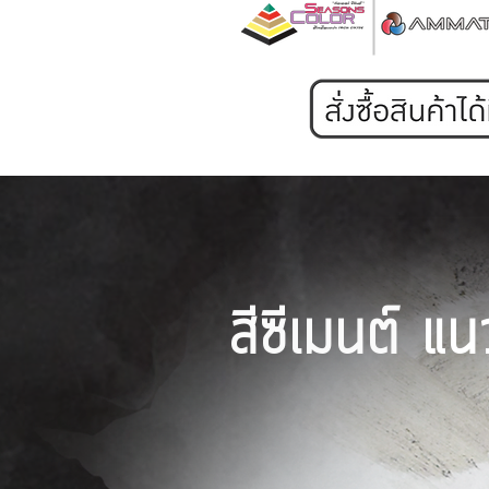
สีซีเมนต์
แน