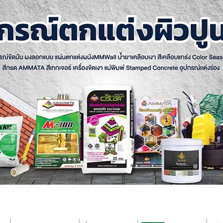
อนกรีตพิมพ์ลาย
ไมโครซีเมนต์
สีเท็กเจอร์
คอนกรีตลอกลาย