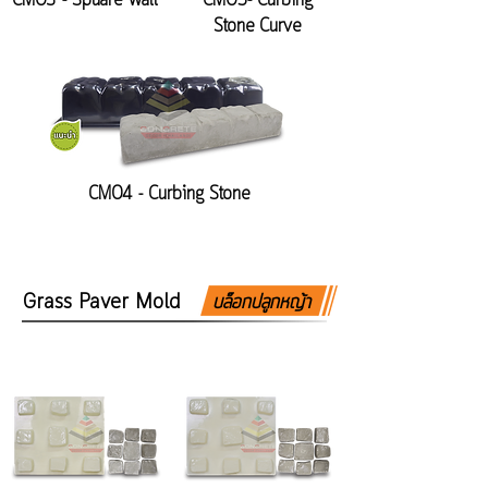
CM03 - Spuare Wall
CM05- Curbing
Stone Curve
CM04 - Curbing Stone
Grass Paver Mold
บล็อกปลูกหญ้า