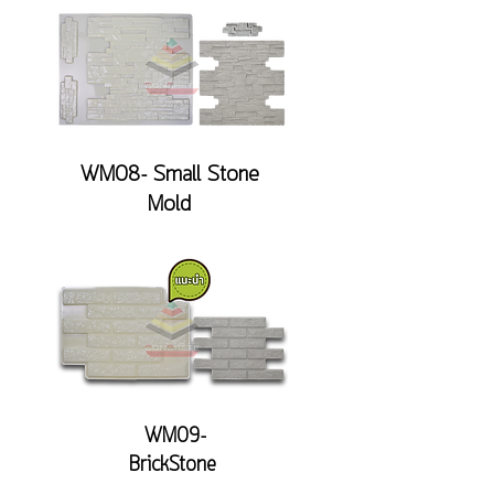
WM08- Small Stone
Mold
WM09-
BrickStone