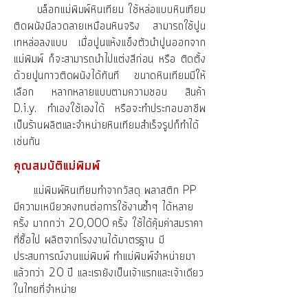
บล็อกแม่พิมพ์หินเทียม ใช้หล่อแบบหินเทียม
ติดผนังมีลวดลายเหมือนหินจริง สามารถใช้ปูน
เทหล่อลงแบบ เมื่อปูนแห้งแข็งตัวนำปูนออกจาก
แม่พิมพ์ ก็จะสามารถนำไปแต่งสีก่อน หรือ ติดตั้ง
ด้วยปูนกาวติดผนังได้ทันที ขนาดหินเทียมมีให้
เลือก หลากหลายแบบตามความชอบ สินค้า
D.i.y. ทำเองใช้เองได้ หรือจะทำประกอบอาชีพ
เป็นร้านผลิตและจำหน่ายหินเทียมสำเร็จรูปก็ทำได้
เช่นกัน
คุณสมบัติแม่พิมพ์
แม่พิมพ์หินเทียมทำจากวัสดุ พลาสติก PP
มีความเหนียวคงทนต่อการใช้งานซ้ำๆ ได้หลาย
ครั้ง มากกว่า 20,000 ครั้ง ใช้ได้คุ้มค่าสมราคา
ที่ซื้อไป ผลิตจากโรงงานได้มาตรฐาน มี
ประสบการณ์งานแม่พิมพ์ ทำแม่พิมพ์จำหน่ายมา
แล้วกว่า 20 ปี และเรายังเป็นเจ้าแรกและเจ้าเดียว
ในไทยที่จำหน่าย