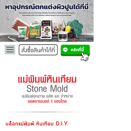
บล็อกแม่พิมพ์ หินเทียม D.i.Y.