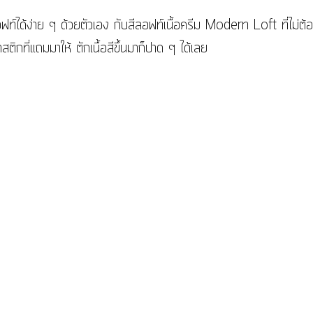
อฟท์ได้ง่าย ๆ ด้วยตัวเอง กับสีลอฟท์เนื้อครีม Modern Loft ที่ไม่ต้
สติกที่แถมมาให้ ตักเนื้อสีขึ้นมาก็ปาด ๆ ได้เลย