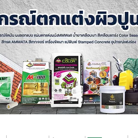
อนกรีตพิมพ์ลาย
ไมโครซีเมนต์
สีเท็กเจอร์
คอนกรีตลอกลาย