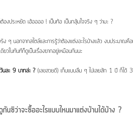
็ต้องประหยัด เฮ้ออออ ! เป็นท้อ เป็นกลุ้มใจจริง ๆ ว่ามะ ?
นจริง ๆ นอกจากสไตล์และการรู้ว่าต้องแต่งอะไรบ้างแล้ว งบประมาณคือห
ดียวในทันทีก็ดูเป็นเรื่องยากอยู่เหมือนกันนะ 
วันละ 9 บาทล่ะ ?
 (เลขสวยดี) เก็บแบบลืม ๆ ไปเลยสัก 1 ปี ก็ได้ 
ันซิว่าจะซื้ออะไรแบบไหนมาแต่งบ้านได้บ้าง ?