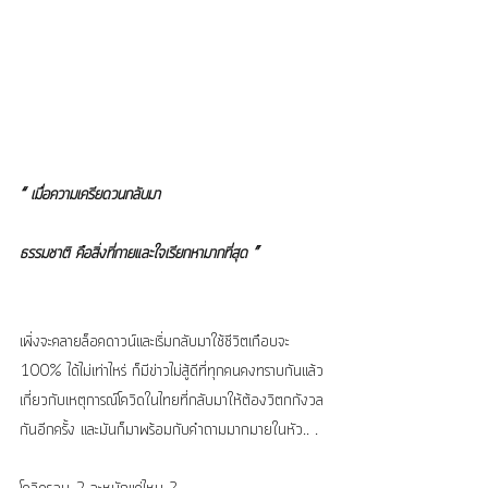
“ เมื่อความเครียดวนกลับมา
ธรรมชาติ คือสิ่งที่กายและใจเรียกหามากที่สุด ”
เพิ่งจะคลายล็อคดาวน์และเริ่มกลับมาใช้ชีวิตเกือบจะ 
100% ได้ไม่เท่าไหร่ ก็มีข่าวไม่สู้ดีที่ทุกคนคงทราบกันแล้ว
เกี่ยวกับเหตุการณ์โควิดในไทยที่กลับมาให้ต้องวิตกกังวล
กันอีกครั้ง และมันก็มาพร้อมกับคำถามมากมายในหัว.. .