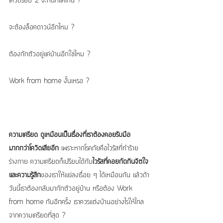
โควิดรอบ 2 จะหนักแค่ไหน ?
จะต้องล็อคดาวน์อีกไหม ?
ต้องกักตัวอยู่แค่บ้านอีกใช่ไหม ?
Work from home งั้นเหรอ ?
ความเครียด ดูเหมือนเป็นเรื่องที่เราต้องคอยรับมือ
มากกว่าโควิดเสียอีก
 เพราะหากโรคภัยคือไวรัสที่ทำร้าย
ร่างกาย ความเครียดก็เปรียบได้กับ
ไวรัสที่คอยกัดกินจิตใจ
และความรู้สึก
ของเราให้แย่ลงเรื่อย ๆ ได้เหมือนกัน แล้วถ้า
วันนี้เราต้องกลับมากักตัวอยู่บ้าน หรือต้อง Work 
from home กันอีกครั้ง เราควรแต่งบ้านอย่างไรให้ไกล
จากความเครียดที่สุด ?