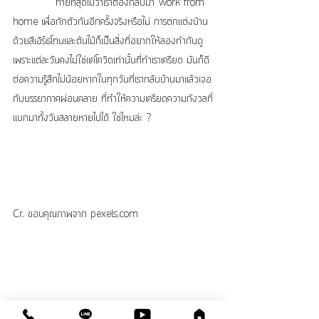
            ท้ายที่สุดไม่ว่าเราต้องกลับมา Work from 
home เพื่อกักตัวกันอีกครั้งจริงหรือไม่ การตกแต่งบ้าน
ด้วยสีเอิร์ธโทนและต้นไม้ก็เป็นสิ่งที่อยากให้ลองทำกันดู 
เพราะแต่ละวันคงไม่ใช่แค่โควิดเท่านั้นที่ทำเราเครียด มันก็ดี
ต่อความรู้สึกไม่น้อยหากในทุกวันที่เรากลับบ้านมาแล้วเจอ
กับบรรยากาศผ่อนคลาย ที่ทำให้ความเครียดความกังวลที่
แบกมาทั้งวันสลายหายไปได้ ใช่ไหมล่ะ ?
Cr. ขอบคุณภาพจาก pexels.com 