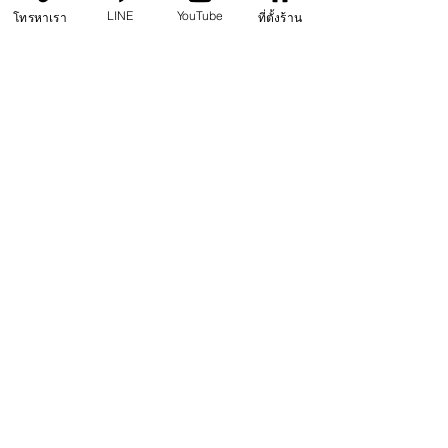
LINE
YouTube
โทรหาเรา
ที่ตั้งร้าน
:: ช่องทางติดต่อสอบถาม ::
Line ID : @concretedecor
Tel : 089-2546-566
Website 
#1
 : www.stamped-tools.com
:: สนใจสมัครได้ที่ ::
www.mmplus-training.com