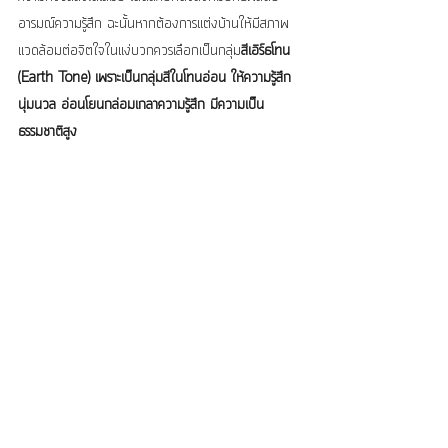
อารมณ์ความรู้สึก ฉะนั้นหากต้องการแต่งบ้านให้มีสภาพ
แวดล้อมต่อจิตใจในแง่บวกควรเลือกเป็นกลุ่ม
สีเอิร์ธโทน 
(Earth Tone) เพราะเป็นกลุ่มสีในโทนอ่อน ให้ความรู้สึก
นุ่มนวล อ่อนโยนกล่อมเกลาความรู้สึก มีความเป็น
ธรรมชาติสูง