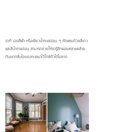
อาทิ เฉดสีฟ้า หรือเขียวน้ำทะเลอ่อน ๆ ตัดแซมด้วยสีขาว
และสีน้ำตาลอ่อน สามารถช่วยให้เรารู้สึกผ่อนคลายคล้าย
กับยกกลิ่นไอของทะเลมาไว้ใกล้ตัวได้ไม่ยาก