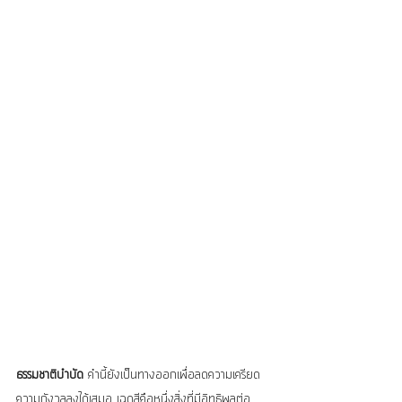
ธรรมชาติบำบัด
 คำนี้ยังเป็นทางออกเพื่อลดความเครียด
ความกังวลลงได้เสมอ เฉดสีคือหนึ่งสิ่งที่มีอิทธิพลต่อ