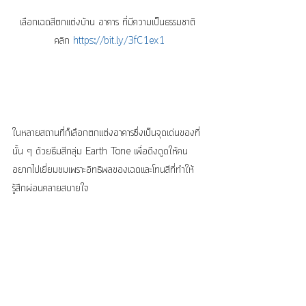
เลือกเฉดสีตกแต่งบ้าน อาคาร ที่มีความเป็นธรรมชาติ 
คลิก 
https://bit.ly/3fC1ex1
ในหลายสถานที่ก็เลือกตกแต่งอาคารซึ่งเป็นจุดเด่นของที่
นั้น ๆ ด้วยธีมสีกลุ่ม Earth Tone เพื่อดึงดูดให้คน
อยากไปเยี่ยมชมเพราะอิทธิพลของเฉดและโทนสีที่ทำให้
รู้สึกผ่อนคลายสบายใจ