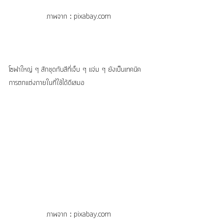
ภาพจาก : pixabay.com
โซฟาใหญ่ ๆ สักชุดกับสีที่เจ็บ ๆ แจ่ม ๆ ยังเป็นเทคนิค
การตกแต่งภายในที่ใช้ได้ดีเสมอ
ภาพจาก : pixabay.com