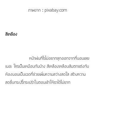
ภาพจาก : pixabay.com
สีเหลือง
                หน้าฝนทีไรไม่อยากลุกออกจากที่นอนเลย
เนอะ ใครเป็นเหมือนกันบ้าง สีเหลืองเหลือบส้มตกแต่งกับ
ห้องนอนเป็นเฉดที่ช่วยเพิ่มความสว่างสดใส สร้างความ
สดชื่นกระปรี้กระเปร่าในตอนเช้าให้เราได้ไม่ยาก