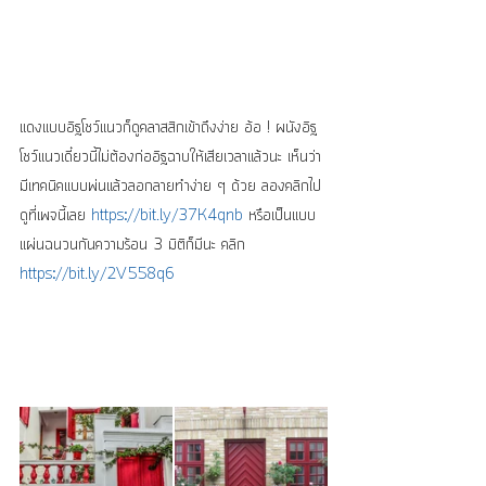
แดงแบบอิฐโชว์แนวก็ดูคลาสสิกเข้าถึงง่าย อ้อ ! ผนังอิฐ
โชว์แนวเดี๋ยวนี้ไม่ต้องก่ออิฐฉาบให้เสียเวลาแล้วนะ เห็นว่า
มีเทคนิคแบบพ่นแล้วลอกลายทำง่าย ๆ ด้วย ลองคลิกไป
ดูที่เพจนี้เลย 
https://bit.ly/37K4qnb
 หรือเป็นแบบ
แผ่นฉนวนกันความร้อน 3 มิติก็มีนะ คลิก 
https://bit.ly/2V558q6