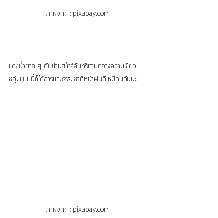
ภาพจาก : pixabay.com
แดงน้ำตาล ๆ กับบ้านสไตล์คันทรีท่ามกลางความเขียว
ชอุ่มแบบนี้ก็ได้อารมณ์ธรรมชาติหน้าฝนดีเหมือนกันนะ
ภาพจาก : pixabay.com