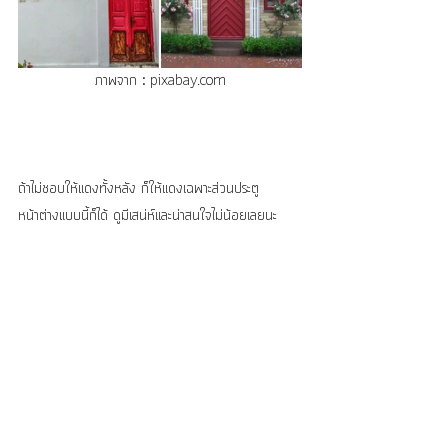
ภาพจาก : pixabay.com
ถ้าไม่ชอบให้แดงทั้งหลัง ก็ให้แดงเฉพาะส่วนประตู 
หน้าต่างแบบนี้ก็ได้ ดูมีเสน่ห์และน่าสนใจไม่น้อยเลยนะ