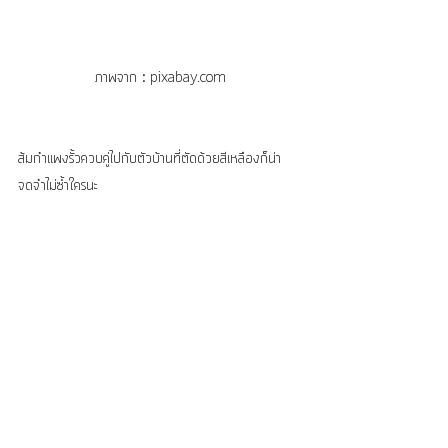
ภาพจาก : pixabay.com
ส้มกำแพงรั้วควบคู่ไปกับตัวบ้านที่ตัดด้วยสีเหลืองก็น่า
จดจำไม่ซ้ำใครนะ