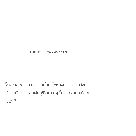
ภาพจาก : pexels.com
โซฟาที่เข้าชุดกับผนังแบบนี้ก็ทำให้ห้องนั่งเล่นสวยสงบ
เย็นน่านั่งเล่น นอนเล่นดูซีรีย์ยาว ๆ ในช่วงฝนตกจริง ๆ 
เนอะ ?