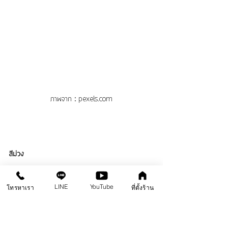
ภาพจาก : pexels.com
สีม่วง
LINE
YouTube
โทรหาเรา
ที่ตั้งร้าน
                เฉดสีเจ็บ ๆ เฉดสุดท้ายที่เราขอนำเสนอ
วันนี้คือ สีม่วง เขาว่ากันว่าสีนี้ส่วนใหญ่ถ้าใครชอบก็จะ
ชอบไปเลย ถ้าไม่ชอบก็ไม่อยู่ในความคิดเลยเช่นกัน แต่