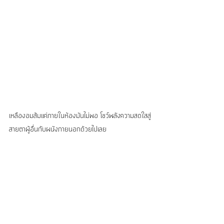
เหลืองอมส้มแค่ภายในห้องมันไม่พอ โชว์พลังความสดใสสู่
สายตาผู้อื่นกับผนังภายนอกด้วยไปเลย