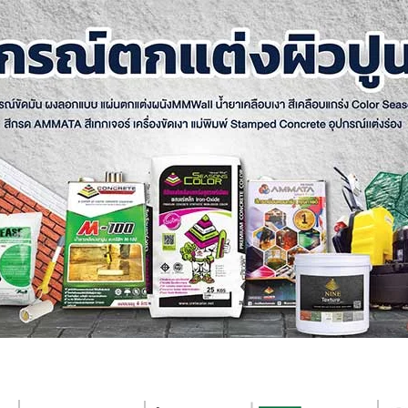
อนกรีตพิมพ์ลาย
ไมโครซีเมนต์
สีเท็กเจอร์
คอนกรีตลอกลาย