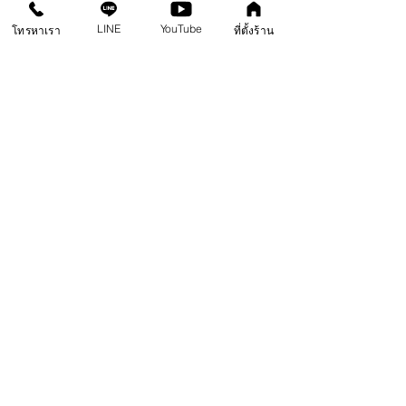
LINE
YouTube
โทรหาเรา
ที่ตั้งร้าน
      แค่การตกแต่งสร้างทางเดินเท้าให้กับสวนหย่อม ก็
สามารถสร้างความสวยงามในแบบสไตล์ยุโรปให้กับบางมุม
ของบ้านคุณได้แล้ว เพราะ 
“ บล็อกแม่พิมพ์ Walk Way 
ช่วยยกระดับทางเดินเท้าสวนหย่อมให้สวยหรูน่าจดจำ ”