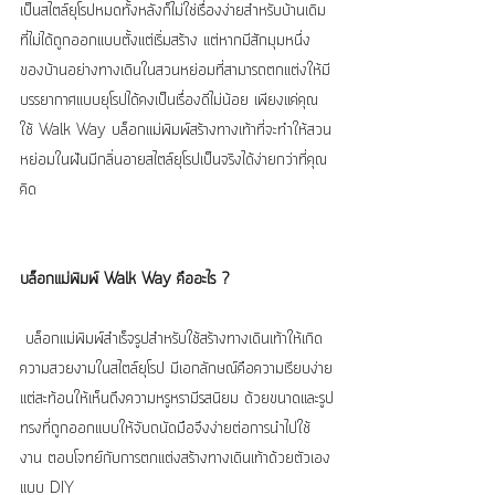
เป็นสไตล์ยุโรปหมดทั้งหลังก็ไม่ใช่เรื่องง่ายสำหรับบ้านเดิม
ที่ไม่ได้ถูกออกแบบตั้งแต่เริ่มสร้าง แต่หากมีสักมุมหนึ่ง
ของบ้านอย่างทางเดินในสวนหย่อมที่สามารถตกแต่งให้มี
บรรยากาศแบบยุโรปได้คงเป็นเรื่องดีไม่น้อย เพียงแค่คุณ
ใช้ Walk Way บล็อกแม่พิมพ์สร้างทางเท้าที่จะทำให้สวน
หย่อมในฝันมีกลิ่นอายสไตล์ยุโรปเป็นจริงได้ง่ายกว่าที่คุณ
คิด
บล็อกแม่พิมพ์ Walk Way คืออะไร ?
 บล็อกแม่พิมพ์สำเร็จรูปสำหรับใช้สร้างทางเดินเท้าให้เกิด
ความสวยงามในสไตล์ยุโรป มีเอกลักษณ์คือความเรียบง่าย
แต่สะท้อนให้เห็นถึงความหรูหรามีรสนิยม ด้วยขนาดและรูป
ทรงที่ถูกออกแบบให้จับถนัดมือจึงง่ายต่อการนำไปใช้
งาน ตอบโจทย์กับการตกแต่งสร้างทางเดินเท้าด้วยตัวเอง
แบบ DIY