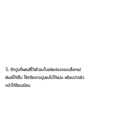
5. ตักปูนที่ผสมสีไว้แล้วลงในแต่ละช่องของบล็อกแม่
พิมพ์ให้เต็ม ใช้เกรียงกดปูนลงไปให้แน่น พร้อมปาดผิว
หน้าให้เรียบเนียน