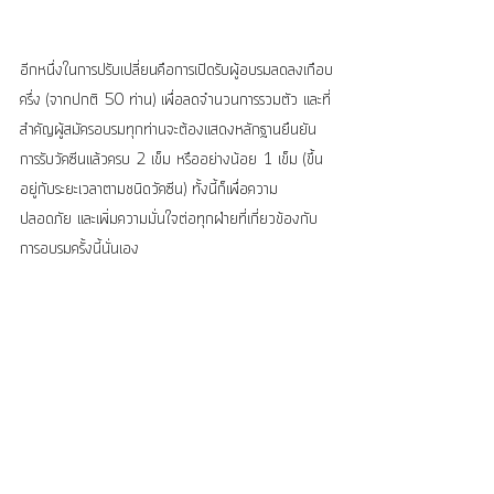
อีกหนึ่งในการปรับเปลี่ยนคือการเปิดรับผู้อบรมลดลงเกือบ
ครึ่ง (จากปกติ 50 ท่าน) เพื่อลดจำนวนการรวมตัว และที่
สำคัญผู้สมัครอบรมทุกท่านจะต้องแสดงหลักฐานยืนยัน
การรับวัคซีนแล้วครบ 2 เข็ม หรืออย่างน้อย 1 เข็ม (ขึ้น
อยู่กับระยะเวลาตามชนิดวัคซีน) ทั้งนี้ก็เพื่อความ
ปลอดภัย และเพิ่มความมั่นใจต่อทุกฝ่ายที่เกี่ยวข้องกับ
การอบรมครั้งนี้นั่นเอง