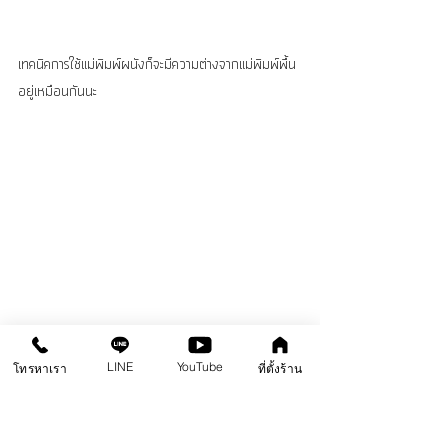
เทคนิคการใช้แม่พิมพ์ผนังก็จะมีความต่างจากแม่พิมพ์พื้น
อยู่เหมือนกันนะ
LINE
YouTube
โทรหาเรา
ที่ตั้งร้าน
อาชีพตกแต่งคอนกรีตลอกลายเราก็สอนนะ สอนตั้งแต่การ
วาง การติดเทปกาวยึดกระดาษลอกลายกันไปเลย