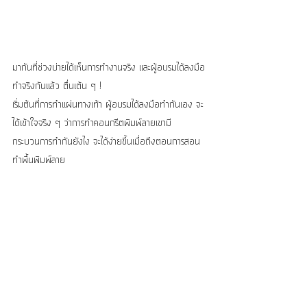
มากันที่ช่วงบ่ายได้เห็นการทำงานจริง และผู้อบรมได้ลงมือ
ทำจริงกันแล้ว ตื่นเต้น ๆ !
เริ่มต้นที่การทำแผ่นทางเท้า ผู้อบรมได้ลงมือทำกันเอง จะ
ได้เข้าใจจริง ๆ ว่าการทำคอนกรีตพิมพ์ลายเขามี
กระบวนการทำกันยังไง จะได้ง่ายขึ้นเมื่อถึงตอนการสอน
ทำพื้นพิมพ์ลาย