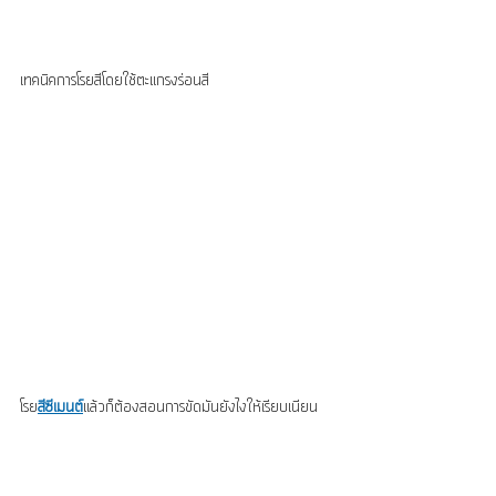
เทคนิคการโรยสีโดยใช้ตะแกรงร่อนสี
โรย
สีซีเมนต์
แล้วก็ต้องสอนการขัดมันยังไงให้เรียบเนียน