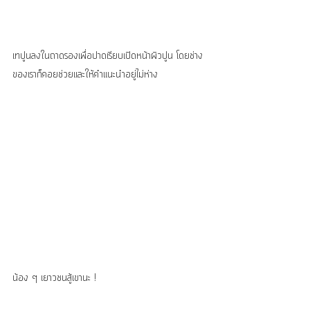
เทปูนลงในถาดรองเพื่อปาดเรียบเปิดหน้าผิวปูน โดยช่าง
ของเราก็คอยช่วยและให้คำแนะนำอยู่ไม่ห่าง
น้อง ๆ เยาวชนสู้เขานะ !