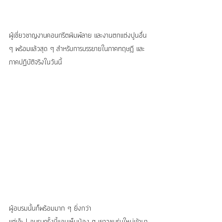
ผู้เชี่ยวชาญงานคอนกรีตพิมพ์ลาย และงานตกแต่งปูนอื่น 
ๆ พร้อมแล้วสุด ๆ สำหรับการบรรยายในภาคทฤษฎี และ
ภาคปฏิบัติจริงในวันนี้
ผู้อบรมนั้นก็พร้อมมาก ๆ ยิ่งกว่า 