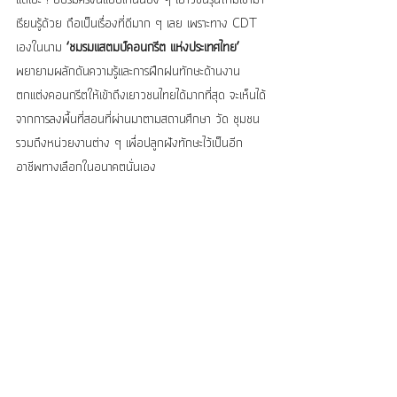
แต่เอ๊ะ ! อบรมครั้งนี้แอบเห็นน้อง ๆ เยาวชนรุ่นใหม่เข้ามา
เรียนรู้ด้วย ถือเป็นเรื่องที่ดีมาก ๆ เลย เพราะทาง CDT 
เองในนาม 
‘ชมรมแสตมป์คอนกรีต แห่งประเทศไทย’
พยายามผลักดันความรู้และการฝึกฝนทักษะด้านงาน
ตกแต่งคอนกรีตให้เข้าถึงเยาวชนไทยได้มากที่สุด จะเห็นได้
จากการลงพื้นที่สอนที่ผ่านมาตามสถานศึกษา วัด ชุมชน 
รวมถึงหน่วยงานต่าง ๆ เพื่อปลูกฝังทักษะไว้เป็นอีก
อาชีพทางเลือกในอนาคตนั่นเอง