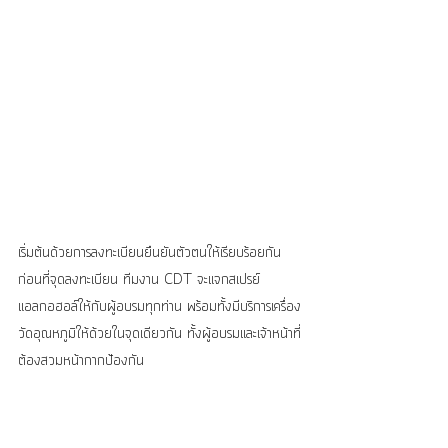
เริ่มต้นด้วยการลงทะเบียนยืนยันตัวตนให้เรียบร้อยกัน
ก่อนที่จุดลงทะเบียน ทีมงาน CDT จะแจกสเปรย์
แอลกอฮอล์ให้กับผู้อบรมทุกท่าน พร้อมทั้งมีบริการเครื่อง
วัดอุณหภูมิให้ด้วยในจุดเดียวกัน ทั้งผู้อบรมและเจ้าหน้าที่
ต้องสวมหน้ากากป้องกัน